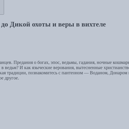
до Дикой охоты и веры в вихтеле
нцев. Предания о богах, эпос, ведьмы, гадания, ночные кошмар
л в ведьм? И как языческие верования, вытесненные христианст
ская традиции, познакомитесь с пантеоном — Воданом, Донаром
е другое.