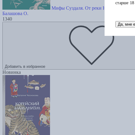
старше 18
Мифы Суздаля. От реки Нерли и змеевик
Балашова О.
1340
Да, мне 
Добавить в избранное
Новинка