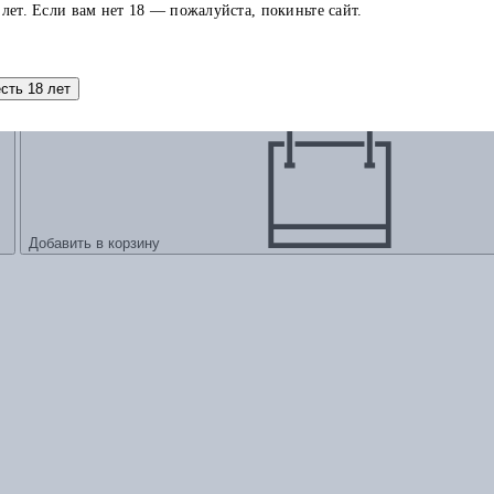
 лет. Если вам нет 18 — пожалуйста, покиньте сайт.
а до коня князя Пожарского и колокольного звона
есть 18 лет
Добавить в корзину