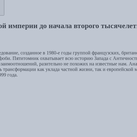
ой империи до начала второго тысячеле
ование, созданное в 1980-е годы группой французских, брита
би. Пятитомник охватывает всю историю Запада с Античности 
заимоотношений, разительно не похожих на известные нам. Ана
ть трансформации как уклада частной жизни, так и европейской 
99 года.