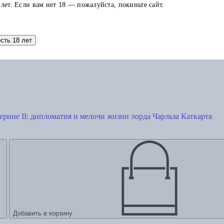
 лет. Если вам нет 18 — пожалуйста, покиньте сайт.
есть 18 лет
ерине II: дипломатия и мелочи жизни лорда Чарльза Каткарта
Добавить в корзину