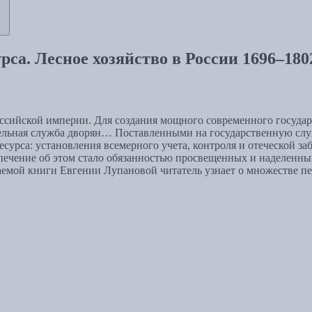
са. Лесное хозяйство в России 1696–1802
Российской империи. Для создания мощного современного госуда
тельная служба дворян… Поставленными на государственную служ
урса: установления всемерного учета, контроля и отеческой за
опечение об этом стало обязанностью просвещенных и наделенн
емой книги Евгении Лупановой читатель узнает о множестве пе