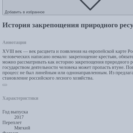
Добавить в избранное
История закрепощения природного ресур
Аннотация
XVIII век — век расцвета и появления на европейской карте 
человеческих написано немало: закрепощение крестьян, обяза
можно рассматривать как историю закрепощения природного рес
государством деятельности человека может пропасть втуне. П
процесс не был линейным или однонаправленным. Из предлага
становление российского лесного хозяйства.
Характеристики
Год выпуска
2017
Переплет
Мягкий