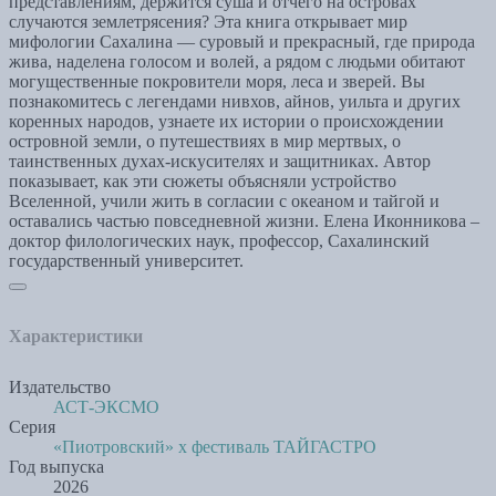
представлениям, держится суша и отчего на островах
случаются землетрясения? Эта книга открывает мир
мифологии Сахалина — суровый и прекрасный, где природа
жива, наделена голосом и волей, а рядом с людьми обитают
могущественные покровители моря, леса и зверей. Вы
познакомитесь с легендами нивхов, айнов, уильта и других
коренных народов, узнаете их истории о происхождении
островной земли, о путешествиях в мир мертвых, о
таинственных духах-искусителях и защитниках. Автор
показывает, как эти сюжеты объясняли устройство
Вселенной, учили жить в согласии с океаном и тайгой и
оставались частью повседневной жизни. Елена Иконникова –
доктор филологических наук, профессор, Сахалинский
государственный университет.
Характеристики
Издательство
АСТ-ЭКСМО
Серия
«Пиотровский» х фестиваль ТАЙГАСТРО
Год выпуска
2026