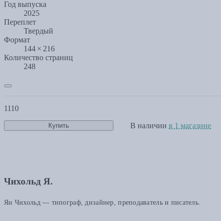
Год выпуска
2025
Переплет
Твердый
Формат
144 × 216
Количество страниц
248
1110
В наличии
в 1 магазине
Купить
Чихольд Я.
Ян Чихольд — типограф, дизайнер, преподаватель и писатель.