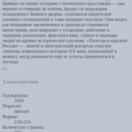
Брайант не пишет историю с безопасного расстояния — она
мерзнет в очередях за хлебом, бродит по коридорам
осажденного Зимнего дворца, становится свидетелем
уличных столкновений и сама попадает под пули. Она видит,
как вчерашние заключенные в одночасье становятся
министрами, разговаривает с солдатами, рабочими и
лидерами революции, фиксируя язык, страхи и надежды
людей на кромке исторического разлома. «Полгода в красной
России» — живой и пристрастный репортаж изнутри
события, изменившего историю XX века, написанный в
момент, когда реальность еще не успела превратиться в
легенду.
Характеристики
Год выпуска
2026
Переплет
мягкий
Формат
210х214
Количество страниц