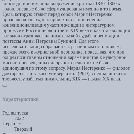
впоследствии взяли на вооружение критики 1830–1860 х
годов, впервые было сформулированы именно в то время.
Цель, которую ставит перед собой Мария Нестеренко, —
проанализировать, как происходила постепенная
конвенционализация участия женщин в литературном
процессе в России первой трети XIX века и как эта эволюция
взглядов отразилась на писательской судьбе и репутации
поэтессы Анны Петровны Буниной. Для этого
исследовательница обращается к различным источникам,
прежде всего к журнальной периодике, показывая, что при
общем позитивном отношении карамзинистов к культурной
миссии просвещенных дворянок среди них не было
единодушия по этому вопросу. Мария Нестеренко — филолог,
докторант Тартуского университета (PhD), специалистка по
творчеству забытых писательниц XIX — начала XX века.
Характеристики
Год выпуска
2022
Переплет
Твердый