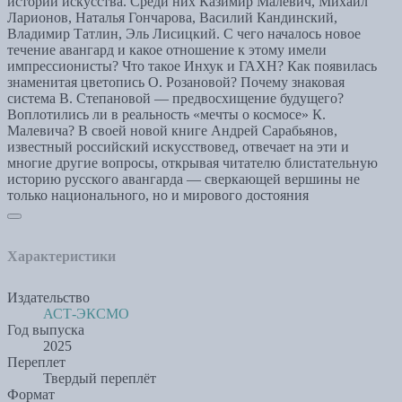
истории искусства. Среди них Казимир Малевич, Михаил
Ларионов, Наталья Гончарова, Василий Кандинский,
Владимир Татлин, Эль Лисицкий. С чего началось новое
течение авангард и какое отношение к этому имели
импрессионисты? Что такое Инхук и ГАХН? Как появилась
знаменитая цветопись О. Розановой? Почему знаковая
система В. Степановой — предвосхищение будущего?
Воплотились ли в реальность «мечты о космосе» К.
Малевича? В своей новой книге Андрей Сарабьянов,
известный российский искусствовед, отвечает на эти и
многие другие вопросы, открывая читателю блистательную
историю русского авангарда — сверкающей вершины не
только национального, но и мирового достояния
Характеристики
Издательство
АСТ-ЭКСМО
Год выпуска
2025
Переплет
Твердый переплёт
Формат