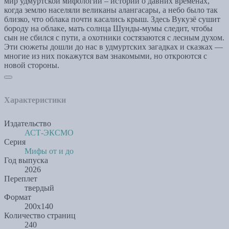
мир удмуртской мифологии – истории о давних временах,
когда землю населяли великаны алангасары, а небо было так
близко, что облака почти касались крыш. Здесь Вукузё сушит
бороду на облаке, мать солнца Шунды-мумы следит, чтобы
сын не сбился с пути, а охотники состязаются с лесным духом.
Эти сюжеты дошли до нас в удмуртских загадках и сказках —
многие из них покажутся вам знакомыми, но откроются с
новой стороны.
Характеристики
Издательство
АСТ-ЭКСМО
Серия
Мифы от и до
Год выпуска
2026
Переплет
твердый
Формат
200х140
Количество страниц
240