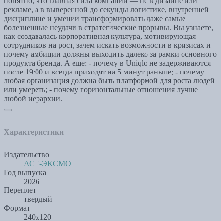
понятно, что главная сила компании — не в дизайне или
рекламе, а в выверенной до секунды логистике, внутренней
дисциплине и умении трансформировать даже самые
болезненные неудачи в стратегические прорывы. Вы узнаете,
как создавалась корпоративная культура, мотивирующая
сотрудников на рост, зачем искать возможности в кризисах и
почему амбиции должны выходить далеко за рамки основного
продукта бренда. А еще: - почему в Uniqlo не задерживаются
после 19:00 и всегда приходят на 5 минут раньше; - почему
любая организация должна быть платформой для роста людей
или умереть; - почему горизонтальные отношения лучше
любой иерархии.
Характеристики
Издательство
АСТ-ЭКСМО
Год выпуска
2026
Переплет
твердый
Формат
240х120