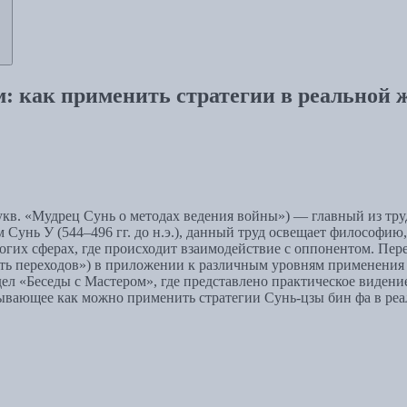
м: как применить стратегии в реальной 
букв. «Мудрец Сунь о методах ведения войны») — главный из т
ем Сунь У (544–496 гг. до н.э.), данный труд освещает философи
гих сферах, где происходит взаимодействие с оппонентом. Пер
ть переходов») в приложении к различным уровням применения в
дел «Беседы с Мастером», где представлено практическое видени
зывающее как можно применить стратегии Сунь-цзы бин фа в реа