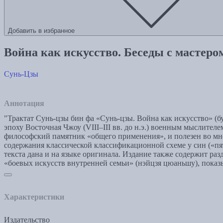
Добавить в избранное
Война как искусство. Беседы с мастеро
Сунь-Цзы
Аннотация
"Трактат Сунь-цзы бин фа «Сунь-цзы. Война как искусство» (
эпоху Восточная Чжоу (VIII–III вв. до н.э.) военным мыслител
философский памятник «общего применения», и полезен во мно
содержания классической классификационной схеме у син («пя
текста дана и на языке оригинала. Издание также содержит раз
«боевых искусств внутренней семьи» (нэйцзя цюаньшу), пока
Характеристики
Издательство