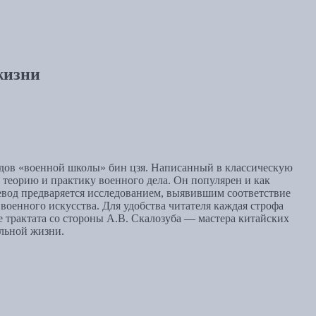
жизни
рудов «военной школы» бин цзя. Написанный в классическую
ю, теорию и практику военного дела. Он популярен и как
евод предваряется исследованием, выявившим соответствие
оенного искусства. Для удобства читателя каждая строфа
е трактата со стороны А.В. Скалозуба — мастера китайских
льной жизни.