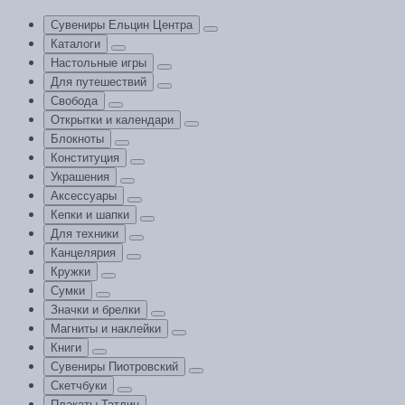
Сувениры Ельцин Центра
Каталоги
Настольные игры
Для путешествий
Свобода
Открытки и календари
Блокноты
Конституция
Украшения
Аксессуары
Кепки и шапки
Для техники
Канцелярия
Кружки
Сумки
Значки и брелки
Магниты и наклейки
Книги
Сувениры Пиотровский
Скетчбуки
Плакаты Татлин