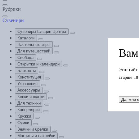
Рубрики
Сувениры
Сувениры Ельцин Центра
Каталоги
Настольные игры
Вам 
Для путешествий
Свобода
Открытки и календари
Этот сайт
Блокноты
Конституция
старше 18
Украшения
Аксессуары
Кепки и шапки
Да, мне 
Для техники
Канцелярия
Кружки
Сумки
Значки и брелки
Магниты и наклейки