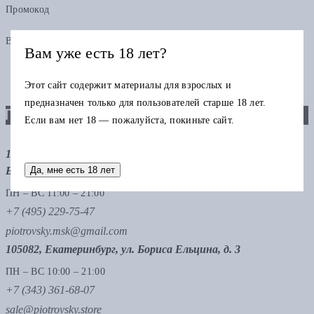
Промокод
В одном заказе можно применить только один промокод
Вам уже есть 18 лет?
Этот сайт содержит материалы для взрослых и
предназначен только для пользователей старше 18 лет.
Если вам нет 18 — пожалуйста, покиньте сайт.
121069, Москва, ул. Малая Никитская 12, стр.12, метро
Да, мне есть 18 лет
Баррикадная, метро Тверская
ПН – ВС 11:00 – 21:00
+7 (495) 229-75-47
piotrovsky.msk@gmail.com
105082, Екатеринбург, ул. Бориса Ельцина, д. 3
ПН – ВС 10:00 – 21:00
+7 (343) 361-68-07
sale@piotrovsky.store