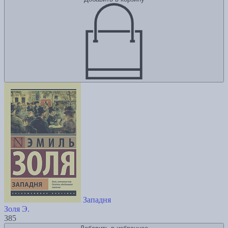
Западня
Золя Э.
385