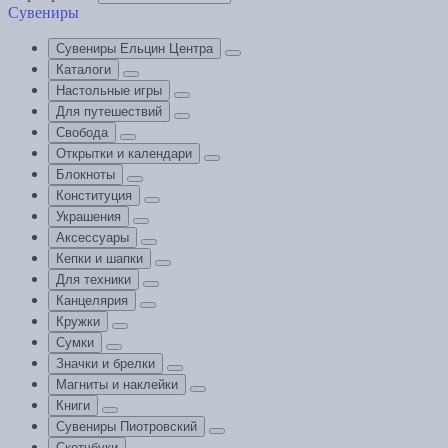
Сувениры
Сувениры Ельцин Центра
Каталоги
Настольные игры
Для путешествий
Свобода
Открытки и календари
Блокноты
Конституция
Украшения
Аксессуары
Кепки и шапки
Для техники
Канцелярия
Кружки
Сумки
Значки и брелки
Магниты и наклейки
Книги
Сувениры Пиотровский
Скетчбуки