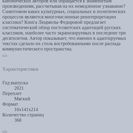
канонических авторов или обращается к знаменитым
произведениям, рассчитывая на их немедленное узнавание?
Симптомом каких культурных, социальных и политических
процессов являются многочисленные реинтерпретации
классики? Книга Людмилы Федоровой предлагает
систематический обзор постсоветских адаптаций русских
классиков, наиболее часто экранизируемых в последние три
десятилетия. Автор показывает, что именно в адаптируемых
текстах сделало их столь востребованными после распада
коммунистического пространства.
Характеристики
Год выпуска
2021
Переплет
Мягкий
Формат
16х141х214
Количество страниц
368