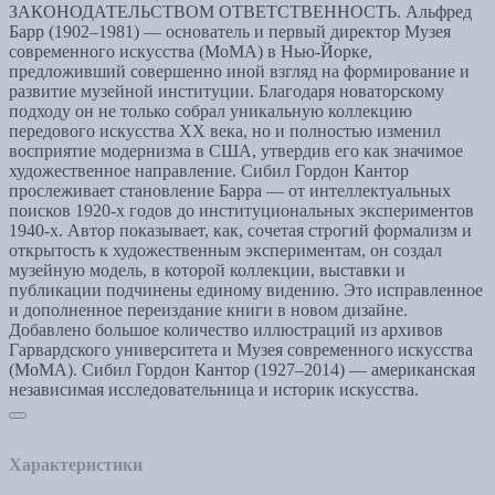
ЗАКОНОДАТЕЛЬСТВОМ ОТВЕТСТВЕННОСТЬ. Альфред
Барр (1902–1981) — основатель и первый директор Музея
современного искусства (МоМА) в Нью-Йорке,
предложивший совершенно иной взгляд на формирование и
развитие музейной институции. Благодаря новаторскому
подходу он не только собрал уникальную коллекцию
передового искусства XX века, но и полностью изменил
восприятие модернизма в США, утвердив его как значимое
художественное направление. Сибил Гордон Кантор
прослеживает становление Барра — от интеллектуальных
поисков 1920-х годов до институциональных экспериментов
1940-х. Автор показывает, как, сочетая строгий формализм и
открытость к художественным экспериментам, он создал
музейную модель, в которой коллекции, выставки и
публикации подчинены единому видению. Это исправленное
и дополненное переиздание книги в новом дизайне.
Добавлено большое количество иллюстраций из архивов
Гарвардского университета и Музея современного искусства
(МоМА). Сибил Гордон Кантор (1927–2014) — американская
независимая исследовательница и историк искусства.
Характеристики