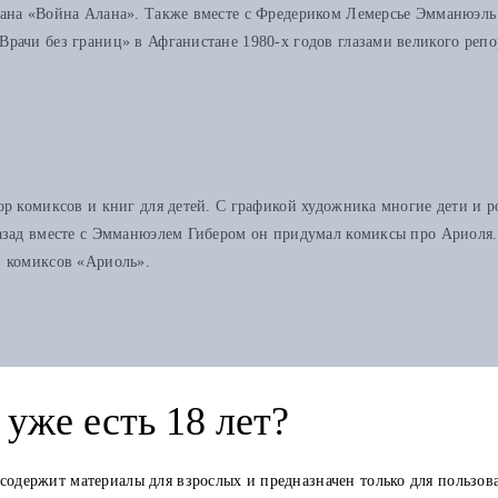
мана «Война Алана». Также вместе с Фредериком Лемерсье Эмманюэль
рачи без границ» в Афганистане 1980-х годов глазами великого репо
ор комиксов и книг для детей. С графикой художника многие дети и
зад вместе с Эмманюэлем Гибером он придумал комиксы про Ариоля. С
в комиксов «Ариоль».
уже есть 18 лет?
 содержит материалы для взрослых и предназначен только для пользов