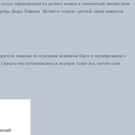
 создал переведённый на десятки языков и отмеченный множеством
ртёра Дидье Лефевра. Является «отцом» детской серии комиксов
 родители знакомы по игрушкам компании Djeco и мультфильмам о
начала они публиковались в журнале J'aime lire, потом стали
ателей