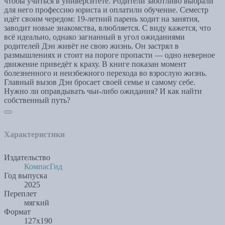
чтобы учиться в университете. Родители заботливо выбрали
для него профессию юриста и оплатили обучение. Семестр
идёт своим чередом: 19‑летний парень ходит на занятия,
заводит новые знакомства, влюбляется. С виду кажется, что
всё идеально, однако загнанный в угол ожиданиями
родителей Дэн живёт не свою жизнь. Он застрял в
размышлениях и стоит на пороге пропасти — одно неверное
движение приведёт к краху. В книге показан момент
болезненного и неизбежного перехода во взрослую жизнь.
Главный вызов Дэн бросает своей семье и самому себе.
Нужно ли оправдывать чьи-либо ожидания? И как найти
собственный путь?
Характеристики
Издательство
КомпасГид
Год выпуска
2025
Переплет
мягкий
Формат
127х190