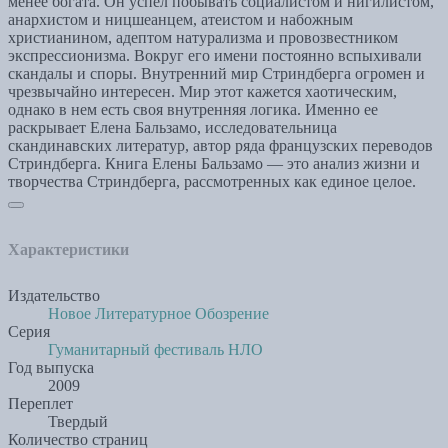
менее богата. Он успел побывать социалистом и нигилистом,
анархистом и ницшеанцем, атеистом и набожным
христианином, адептом натурализма и провозвестником
экспрессионизма. Вокруг его имени постоянно вспыхивали
скандалы и споры. Внутренний мир Стриндберга огромен и
чрезвычайно интересен. Мир этот кажется хаотическим,
однако в нем есть своя внутренняя логика. Именно ее
раскрывает Елена Бальзамо, исследовательница
скандинавских литератур, автор ряда французских переводов
Стриндберга. Книга Елены Бальзамо — это анализ жизни и
творчества Стриндберга, рассмотренных как единое целое.
Характеристики
Издательство
Новое Литературное Обозрение
Серия
Гуманитарный фестиваль НЛО
Год выпуска
2009
Переплет
Твердый
Количество страниц