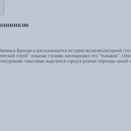
транников
ймонаса Бриедиса рассказывается история мультикультурной сто
ический герой" показан глазами посещавших его "чужаков". Опи
ультурными смыслами наделялся город в разные периоды своей 