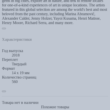
gems in big cities, explore art in nature, and trek to remote locales
for one-of-a-kind experiences of art in unique locations. The artists
featured in this global selection are among the world's best and most
beloved from the past century, including Marina Abramović,
Alexander Calder, Jenny Holzer, Yayoi Kusama, Henri Matisse,
Henry Moore, Richard Serra, and many more.
Характеристики
Год выпуска
2018
Переплет
Твердый
Формат
14 х 19 мм
Количество страниц
560
Товара нет в наличии
Похожие товары