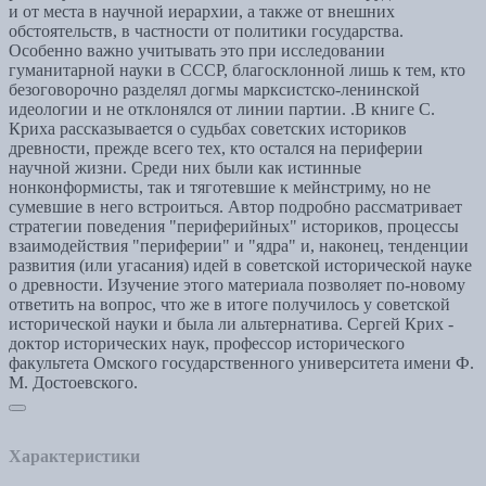
и от места в научной иерархии, а также от внешних
обстоятельств, в частности от политики государства.
Особенно важно учитывать это при исследовании
гуманитарной науки в СССР, благосклонной лишь к тем, кто
безоговорочно разделял догмы марксистско-ленинской
идеологии и не отклонялся от линии партии. .В книге С.
Криха рассказывается о судьбах советских историков
древности, прежде всего тех, кто остался на периферии
научной жизни. Среди них были как истинные
нонконформисты, так и тяготевшие к мейнстриму, но не
сумевшие в него встроиться. Автор подробно рассматривает
стратегии поведения "периферийных" историков, процессы
взаимодействия "периферии" и "ядра" и, наконец, тенденции
развития (или угасания) идей в советской исторической науке
о древности. Изучение этого материала позволяет по-новому
ответить на вопрос, что же в итоге получилось у советской
исторической науки и была ли альтернатива. Сергей Крих -
доктор исторических наук, профессор исторического
факультета Омского государственного университета имени Ф.
М. Достоевского.
Характеристики