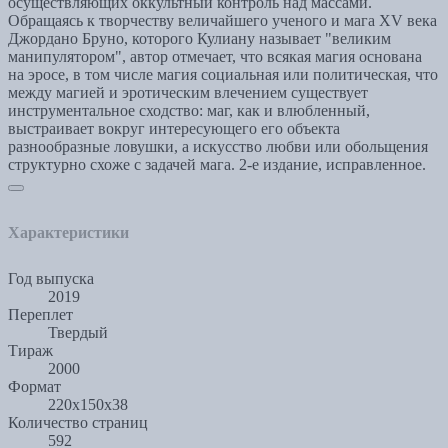
осуществляющих оккультный контроль над массами.
Обращаясь к творчеству величайшего ученого и мага XV века
Джордано Бруно, которого Кулиану называет "великим
манипулятором", автор отмечает, что всякая магия основана
на эросе, в том числе магия социальная или политическая, что
между магией и эротическим влечением существует
инструментальное сходство: маг, как и влюбленный,
выстраивает вокруг интересующего его объекта
разнообразные ловушки, а искусство любви или обольщения
структурно схоже с задачей мага. 2-е издание, исправленное.
Характеристики
Год выпуска
2019
Переплет
Твердый
Тираж
2000
Формат
220x150x38
Количество страниц
592