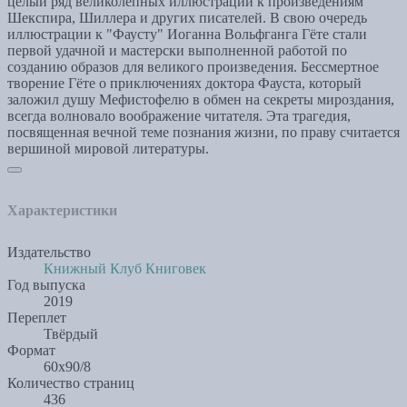
целый ряд великолепных иллюстраций к произведениям
Шекспира, Шиллера и других писателей. В свою очередь
иллюстрации к "Фаусту" Иоганна Вольфганга Гёте стали
первой удачной и мастерски выполненной работой по
созданию образов для великого произведения. Бессмертное
творение Гёте о приключениях доктора Фауста, который
заложил душу Мефистофелю в обмен на секреты мироздания,
всегда волновало воображение читателя. Эта трагедия,
посвященная вечной теме познания жизни, по праву считается
вершиной мировой литературы.
Характеристики
Издательство
Книжный Клуб Книговек
Год выпуска
2019
Переплет
Твёрдый
Формат
60x90/8
Количество страниц
436