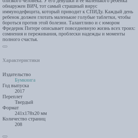
близкого человека. У его девушки и её маленького ребенка
обнаружен ВИЧ, тот самый страшный вирус
иммунодефицита, который приводит к СПИДу. Каждый день
ребенок должен глотать маленькие голубые таблетки, чтобы
бороться против этой болезни. Талантливо и с юмором
Фредерик Питере описывает повседневную жизнь всех троих:
сомнения и переживания, проблески надежды и моменты
полного счастья.
Характеристики
Издательство
Бумкнига
Год выпуска
2017
Переплет
Твердый
Формат
241x178x20 мм
Количество страниц
208