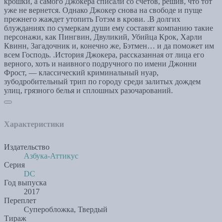
крошки, а самого Джокера списали со счетов, решив, что тот
уже не вернется. Однако Джокер снова на свободе и пуще
прежнего жаждет утопить Готэм в крови. .В долгих
блужданиях по сумеркам души ему составят компанию такие
персонажи, как Пингвин, Двуликий, Убийца Крок, Харли
Квинн, Загадочник и, конечно же, Бэтмен… и да поможет им
всем Господь. .История Джокера, рассказанная от лица его
верного, хоть и наивного подручного по имени Джонни
Фрост, — классический криминальный нуар,
зубодробительный трип по городу среди залитых дождем
улиц, грязного белья и сплошных разочарований.
Характеристики
Издательство
Азбука-Аттикус
Серия
DC
Год выпуска
2017
Переплет
Суперобложка, Твердый
Тираж