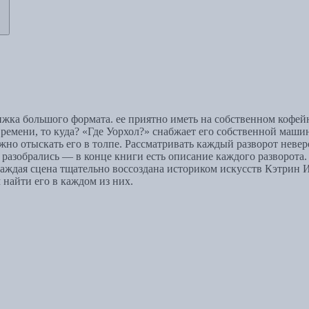
ижка большого формата. ее приятно иметь на собственном кофей
ремени, то куда? «Где Уорхол?» снабжает его собственной маши
жно отыскать его в толпе. Рассматривать каждый разворот невер
не разобрались — в конце книги есть описание каждого разворо
дая сцена тщательно воссоздана историком искусств Кэтрин И
 найти его в каждом из них.