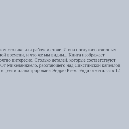
ном столике или рабочем столе. И она послужит отличным
ной времени, и что же мы видим... Книга изображает
оятно интересно. Столько деталей, которые соответствуют
та. От Микеланджело, работающего над Сикстинской капеллой,
нгрэм и иллюстрирована Эндрю Рэем. Энди отметился в 12