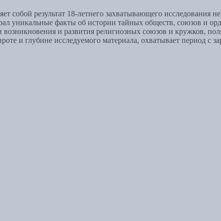
яет собой результат 18-летнего захватывающего исследования н
рал уникальные факты об истории тайных обществ, союзов и ор
ии возникновения и развития религиозных союзов и кружков, по
роте и глубине исследуемого материала, охватывает период с з