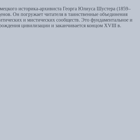
емецкого историка-архивиста Георга Юлиуса Шустера (1859–
денов. Он погружает читателя в таинственные объединения
литических и мистических сообществ. Это фундаментальное и
арождения цивилизации и заканчивается концом XVIII в.