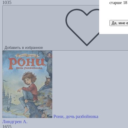
1035
старше 18
Да, мне 
Добавить в избранное
Рони, дочь разбойника
Линдгрен А.
1655