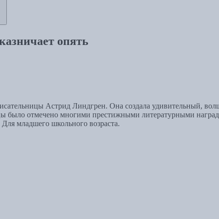
казничает опять
исательницы Астрид Линдгрен. Она создала удивительный, волш
чицы было отмечено многими престижными литературными награда
Для младшего школьного возраста.