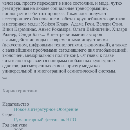
человека, просто переходит в иное состояние, и мода, чутко
реагирующая на любые социальные трансформации,
воплощает в себе этот процесс. Такая идея получает
всестороннее обоснование в работах крупнейших теоретиков
и историков моды: Хейзел Кларк, Адама Гечи, Валери Стил,
Вики Караминас, Аньес Рокамора, Ольги Вайнштейн, Хилари
Раднер, Сэнди Блэк... В центре внимания авторов —
взаимодействие моды с современными индустриями
(искусством, цифровыми технологиями, экономикой), а также
с важнейшими проблемами сегодняшнего дня (глобализацией,
экологией, мемориальной политикой). От главы к главе
читателю открывается панорама глобальных культурных
сдвигов, рассмотренных сквозь призму моды как
универсальной и многогранной семиотической системы.
Характеристики
Издательство
Новое Литературное Обозрение
Серия
Гуманитарный фестиваль НЛО
Год выпуска