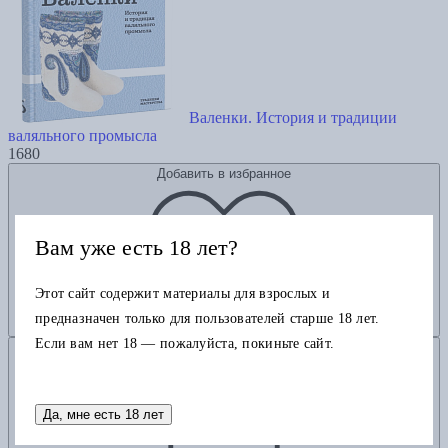
Валенки. История и традиции
валяльного промысла
1680
Добавить в избранное
Вам уже есть 18 лет?
Этот сайт содержит материалы для взрослых и
предназначен только для пользователей старше 18 лет.
Если вам нет 18 — пожалуйста, покиньте сайт.
Добавить в корзину
Да, мне есть 18 лет