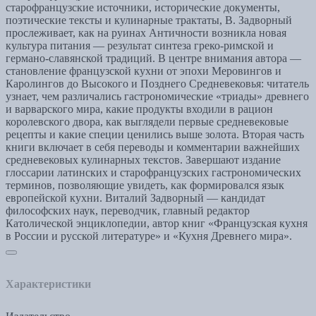
старофранцузские источники, исторические документы,
поэтические тексты и кулинарные трактаты, В. Задворный
прослеживает, как на руинах Античности возникла новая
культура питания — результат синтеза греко-римской и
германо-славянской традиций. В центре внимания автора —
становление французской кухни от эпохи Меровингов и
Каролингов до Высокого и Позднего Средневековья: читатель
узнает, чем различались гастрономические «триады» древнего
и варварского мира, какие продукты входили в рацион
королевского двора, как выглядели первые средневековые
рецепты и какие специи ценились выше золота. Вторая часть
книги включает в себя переводы и комментарии важнейших
средневековых кулинарных текстов. Завершают издание
глоссарии латинских и старофранцузских гастрономических
терминов, позволяющие увидеть, как формировался язык
европейской кухни. Виталий Задворный — кандидат
философских наук, переводчик, главный редактор
Католической энциклопедии, автор книг «Французская кухня
в России и русской литературе» и «Кухня Древнего мира».
Характеристики