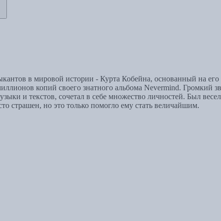
кантов в мировой истории - Курта Кобейна, основанный на его
 миллионов копий своего знатного альбома Nevermind. Громкий з
 музыки и текстов, сочетал в себе множество личностей. Был ве
то страшен, но это только помогло ему стать величайшим.