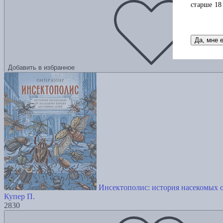
старше 18
Да, мне 
Добавить в избранное
Инсектополис: история насекомых 
Купер П.
2830