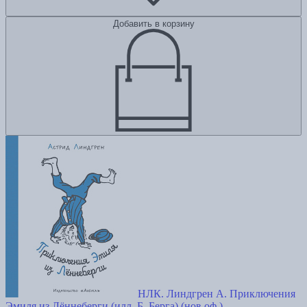
Добавить в корзину
НЛК. Линдгрен А. Приключения
Эмиля из Лённеберги (илл. Б. Берга) (нов.оф.)