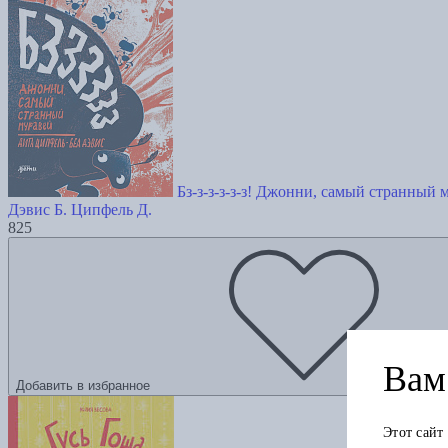
Бз-з-з-з-з-з! Джонни, самый странный 
Дэвис Б.
Ципфель Д.
825
Вам 
Добавить в избранное
Этот сайт