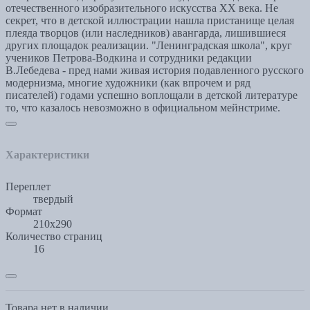
отечественного изобразительного искусства XX века. Не
секрет, что в детской иллюстрации нашла пристанище целая
плеяда творцов (или наследников) авангарда, лишившиеся
других площадок реализации. "Ленинградская школа", круг
учеников Петрова-Водкина и сотрудники редакции
В.Лебедева - пред нами живая история подавленного русского
модернизма, многие художники (как впрочем и ряд
писателей) годами успешно воплощали в детской литературе
то, что казалось невозможно в официальном мейнстриме.
Характеристики
Переплет
твердый
Формат
210x290
Количество страниц
16
Товара нет в наличии