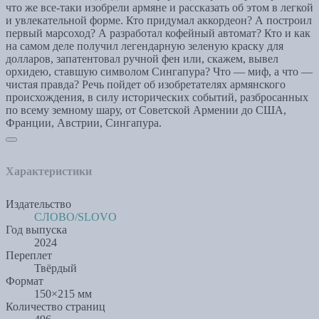
что же все-таки изобрели армяне и рассказать об этом в легкой
и увлекательной форме. Кто придумал аккордеон? А построил
первый марсоход? А разработал кофейный автомат? Кто и как
на самом деле получил легендарную зеленую краску для
долларов, запатентовал ручной фен или, скажем, вывел
орхидею, ставшую символом Сингапура? Что — миф, а что —
чистая правда? Речь пойдет об изобретателях армянского
происхождения, в силу исторических событий, разбросанных
по всему земному шару, от Советской Армении до США,
Франции, Австрии, Сингапура.
Характеристики
Издательство
СЛОВО/SLOVO
Год выпуска
2024
Переплет
Твёрдый
Формат
150×215 мм
Количество страниц