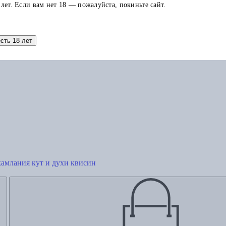
 лет. Если вам нет 18 — пожалуйста, покиньте сайт.
Добавить в корзину
есть 18 лет
камлания кут и духи квисин