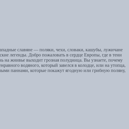
ападные славяне — поляки, чехи, словаки, кашубы, лужичане
кие легенды. Добро пожаловать в сердце Европы, где в тени
нь на жнивье выходит грозная полудница. Вы узнаете, почему
енравного водяного, который завелся в колодце, или на утопца,
сными паннами, которые покажут ягодную или грибную поляну,