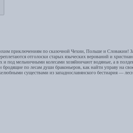
 лихим приключениям по сказочной Чехии, Польше и Словакии! З
реплетаются отголоски старых языческих верований и христианс
ах и под мельничными колесами хозяйничают водяные, а в полде
ли бродящие по лесам души браконьеров, как найти управу на сво
ружелюбными существами из западнославянского бестиария — ле