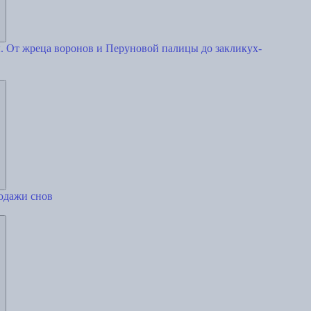
 От жреца воронов и Перуновой палицы до закликух-
одажи снов