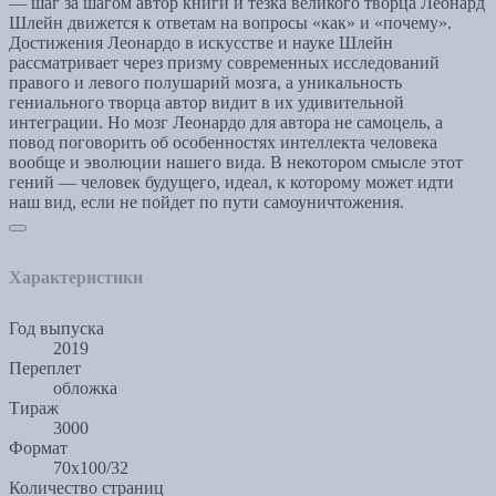
— шаг за шагом автор книги и тезка великого творца Леонард
Шлейн движется к ответам на вопросы «как» и «почему».
Достижения Леонардо в искусстве и науке Шлейн
рассматривает через призму современных исследований
правого и левого полушарий мозга, а уникальность
гениального творца автор видит в их удивительной
интеграции. Но мозг Леонардо для автора не самоцель, а
повод поговорить об особенностях интеллекта человека
вообще и эволюции нашего вида. В некотором смысле этот
гений — человек будущего, идеал, к которому может идти
наш вид, если не пойдет по пути самоуничтожения.
Характеристики
Год выпуска
2019
Переплет
обложка
Тираж
3000
Формат
70x100/32
Количество страниц