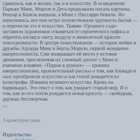
сдаваться, как в жизни, так и в искусстве. В осажденном
Париже Мане, Моризо и Дега продолжали писать картины,
Ренуар и Базиль воевали, а Моне с Писсарро бежали. Но
вернувшись, все они остро почувствовали хрупкость бытия —
и перенесли это в искусство. Травма «Грозного года»
заставила художников отказаться от героического пафоса и
обратить взгляд к свету, воздуху и мимолетной красоте
повседневности. В центре повествования — история любви и
дружбы Эдуарда Мане и Берты Моризо, первой женщины-
импрессиониста. Сми возвращает ей место у истоков
движения, прослеживая их сложный диалог с Мане и
взаимное влияние. «Париж в руинах» — хроника
импрессионизма, пронзительный рассказ о том, как блокада и
хаос преобразили искусство и как гений рождается из
катастрофы. Изнанка великого искусства. Кровь на
баррикадах. Это текст о том, как умирает старый мир. И о
том, как из его пепла рождается новая красота — свободная,
дерзкая, бессмертная.
Характеристики
Издательство