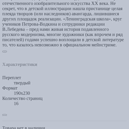
отечественного изобразительного искусства XX века. Не
секрет, что в детской иллюстрации нашла пристанище целая
плеяда творцов (или наследников) авангарда, лишившиеся
других площадок реализации. «Ленинградская школа», круг
учеников Петрова-Водкина и сотрудники редакции
В.Лебедева – пред нами живая история подавленного
русского модернизма, многие художники (как впрочем и ряд
писателей) годами успешно воплощали в детской литературе
то, что казалось невозможно в официальном мейнстриме.
Характеристики
Переплет
твердый
Формат
190x230
Количество страниц
16
Товара нет в наличии