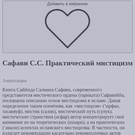
Добавить в избранное
Сафави С.С. Практический мистицизм
Аннотация
Книга Cаййида Салмана Сафави, современного
представителя мистического ордена (тариката) Сафавиййа,
посвящена описанию основ мистицизма в исламе. Давая
определение таким понятиям, как «мистицизм» (‘ирфан,
тасаввуф), мистик (салик), мистический путь (сулук),
мистические странствия (асфар) автор концентрирует своё
внимание не на теоретических (назари), а на практических
(‘амали) аспектах исламского мистицизма. В частности, он
излагает рекомендации касательно рекомендуемых актов