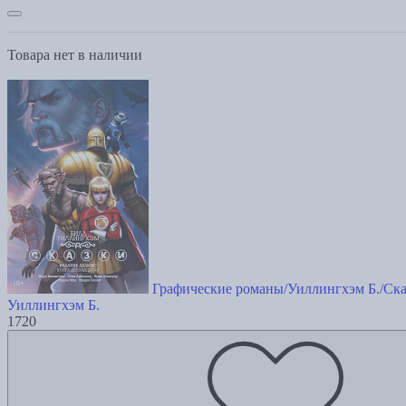
Товара нет в наличии
Графические романы/Уиллингхэм Б./Ска
Уиллингхэм Б.
1720