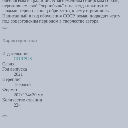
идеологемы и традиции. В заснеженном сибирском городе,
пережившем свой "чернобыль" и навсегда покинутом
людьми, герои наконец обретут то, к чему стремились.
Написанный в год обрушения СССР, роман подводит черту
под соцартовским периодом в творчестве автора.
Характеристики
Издательство
CORPUS
Серия
Год выпуска
2021
Переплет
Твёрдый
Формат
207x134x20 мм
Количество страниц
224