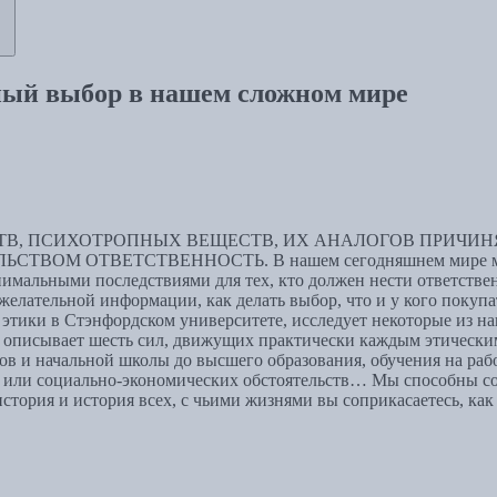
ьный выбор в нашем сложном мире
В, ПСИХОТРОПНЫХ ВЕЩЕСТВ, ИХ АНАЛОГОВ ПРИЧИНЯ
 ОТВЕТСТВЕННОСТЬ. В нашем сегодняшнем мире многие к
нимальными последствиями для тех, кто должен нести ответстве
желательной информации, как делать выбор, что и у кого покупа
ь этики в Стэнфордском университете, исследует некоторые из 
е описывает шесть сил, движущих практически каждым этически
дов и начальной школы до высшего образования, обучения на ра
и или социально-экономических обстоятельств… Мы способны сов
стория и история всех, с чьими жизнями вы соприкасаетесь, как 