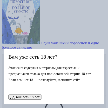
Один маленький поросенок и одно
большое свинство
1190
Вам уже есть 18 лет?
Добавить в избранное
Этот сайт содержит материалы для взрослых и
предназначен только для пользователей старше 18 лет.
Если вам нет 18 — пожалуйста, покиньте сайт.
Да, мне есть 18 лет
Добавить в корзину