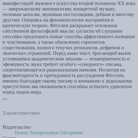
манифестаций звукового искусства второй половины XX века
— американскому минимализму, конкретной музыке,
полевым записям, звуковым инсталляциям, рейвам и многому
другому. Опираясь на феноменологию восприятия и
критическую теорию, Фёгелин раскрывает основания
собственной философской мысли: согласно ей слушание
способно предложить новые способы аффективного познания
и чувствования, а также обновление горизонтов
cуществования, полного текучих резонансов, рефренов и
эхоических отражений. Перед нами текст, бросающий вызов
устоявшимся академическим лекалам — незавершенность и
эфемерность звука требует особого «сонорного» письма,
сопротивляющегося рациональным началам. Несмотря на
фрагментарность и причудливость рассуждения Фёгелин,
именно благодаря такому письму и вниманию к аудиальному
присутствию мы оказываемся способны испытать удивление
перед лицом мира.
Характеристики
Издательство
Новое Литературное Обозрение