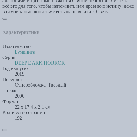
аллюзиями и цитатами из жития Святой Терезы из Лизьё. И
всё это для того, чтобы напомнить нам древнюю истину: даже
в самой кромешной тьме есть шанс выйти к Свету.
Характеристики
Издательство
Бумкнига
Серия
DEEP DARK HORROR
Год выпуска
2019
Переплет
Суперобложка, Твердый
Тираж
2000
Формат
22 x 17.4 x 2.1 см
Количество страниц
192