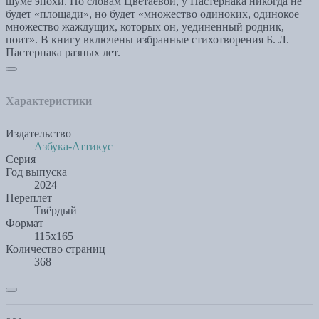
шуме эпохи. По словам Цветаевой, у Пастернака никогда не
будет «площади», но будет «множество одиноких, одинокое
множество жаждущих, которых он, уединенный родник,
поит». В книгу включены избранные стихотворения Б. Л.
Пастернака разных лет.
Характеристики
Издательство
Азбука-Аттикус
Серия
Год выпуска
2024
Переплет
Твёрдый
Формат
115х165
Количество страниц
368