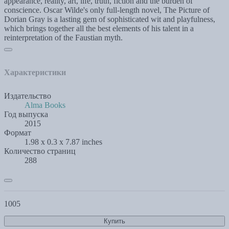
appearance, reality, art, life, truth, fiction and the burden of
conscience. Oscar Wilde's only full-length novel, The Picture of
Dorian Gray is a lasting gem of sophisticated wit and playfulness,
which brings together all the best elements of his talent in a
reinterpretation of the Faustian myth.
Характеристики
Издательство
Alma Books
Год выпуска
2015
Формат
1.98 x 0.3 x 7.87 inches
Количество страниц
288
1005
Купить